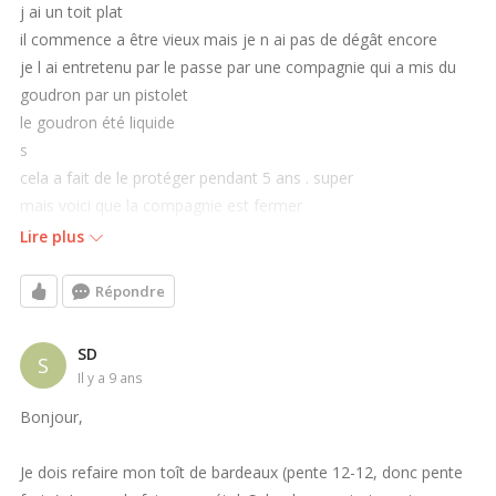
j ai un toit plat
il commence a être vieux mais je n ai pas de dégât encore
je l ai entretenu par le passe par une compagnie qui a mis du
goudron par un pistolet
le goudron été liquide
s
cela a fait de le protéger pendant 5 ans . super
mais voici que la compagnie est fermer
j aimerais en trouver un autre qui le fait
Lire plus
si quelqu'un a un nom envoyer a
bifamily@videotron.ca
merci
Répondre
SD
S
il y a 9 ans
Bonjour,
Je dois refaire mon toît de bardeaux (pente 12-12, donc pente