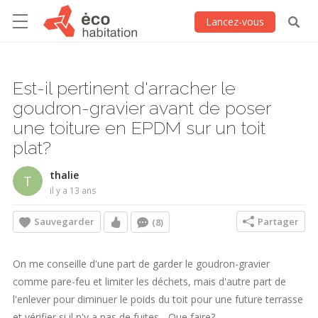
Lancez-vous
Est-il pertinent d'arracher le
goudron-gravier avant de poser
une toiture en EPDM sur un toit
plat?
thalie
T
il y a 13 ans
Sauvegarder
Partager
(8)
On me conseille d'une part de garder le goudron-gravier
comme pare-feu et limiter les déchets, mais d'autre part de
l'enlever pour diminuer le poids du toit pour une future terrasse
et vérifier si il n'y a pas de fuites... Que faire?