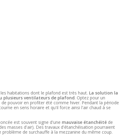
s habitations dont le plafond est très haut.
La solution la
u plusieurs ventilateurs de plafond
. Optez pour un
 de pouvoir en profiter été comme hiver. Pendant la période
 tourne en sens horaire et qu'il force ainsi l'air chaud à se
noncée est souvent signe d'une
mauvaise étanchéité
de
des masses d'air). Des travaux d'étanchéisation pourraient
tre problème de surchauffe à la mezzanine du même coup.