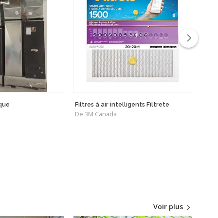
ique
Filtres à air intelligents Filtrete
Séri
De 3M Canada
De C
Voir plus