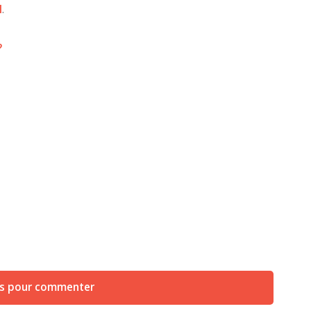
l
.
?
us pour commenter