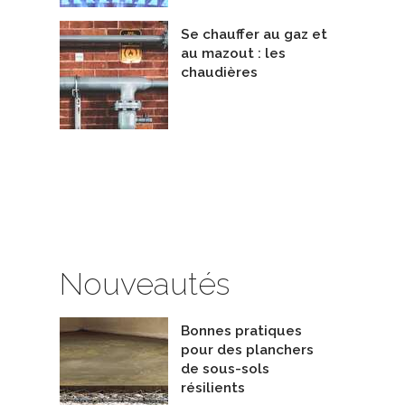
Se chauffer au gaz et
au mazout : les
chaudières
Conception et installation de systèmes d'atténuation du radon
Entrepreneurs - Chauffage et Climatisation
Nouveautés
imatisation Novatrix Inc.
De THERMO THERIAULT INC
Bonnes pratiques
pour des planchers
de sous-sols
résilients