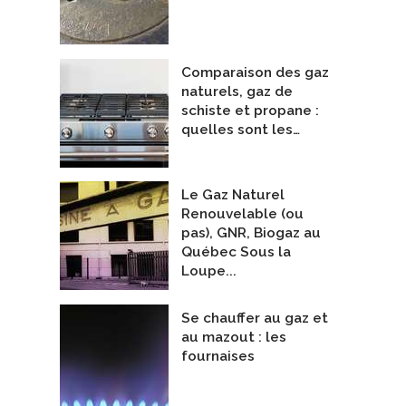
Comparaison des gaz
naturels, gaz de
schiste et propane :
quelles sont les…
Le Gaz Naturel
e SC
Série Eco Chaudières Aux Granule
oval
De Les chaudières Autonom
Renouvelable (ou
pas), GNR, Biogaz au
Québec Sous la
Loupe...
Se chauffer au gaz et
au mazout : les
fournaises