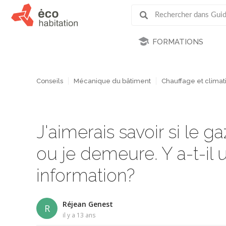
FORMATIONS
Conseils
Mécanique du bâtiment
Chauffage et climati
J'aimerais savoir si le g
ou je demeure. Y a-t-il u
information?
Réjean Genest
R
il y a 13 ans