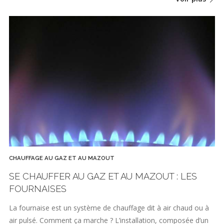
CHAUFFAGE AU GAZ ET AU MAZOUT
SE CHAUFFER AU GAZ ET AU MAZOUT : LES
FOURNAISES
La fournaise est un système de chauffage dit à air chaud ou à
air pulsé. Comment ça marche ? L’installation, composée d’un