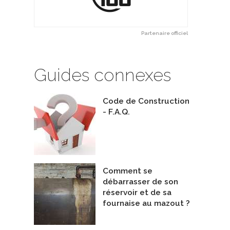
Partenaire officiel
Guides connexes
Code de Construction
- F.A.Q.
itecture Créative Équilibrée
Belzébuth & Élisabeth
nologues en architecture
Architectes
Atelier Ace
De Quinzhee Architecture
Comment se
débarrasser de son
réservoir et de sa
fournaise au mazout ?