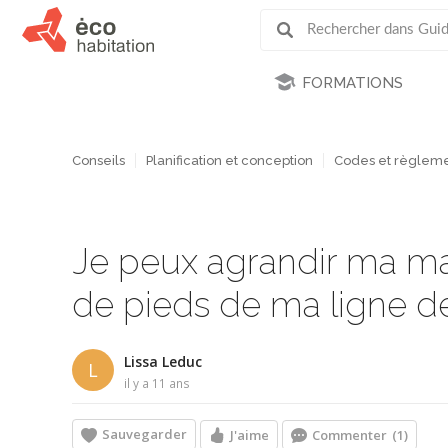
FORMATIONS
Conseils
Planification et conception
Codes et règleme
Je peux agrandir ma m
de pieds de ma ligne de
Lissa Leduc
L
il y a 11 ans
Sauvegarder
J'aime
Commenter
(1)