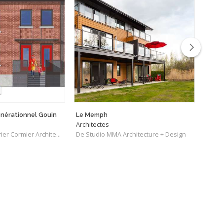
nérationnel Gouin
Le Memph
Arch
Architectes
Tech
De Geneviève Poirier Cormier Architecte
De Studio MMA Architecture + Design
De L'