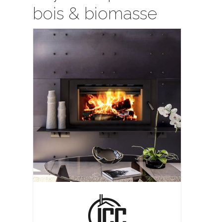
bois & biomasse
-air en aérosol
VENTO EXPERT A30-1 W Double
eroseal LLC
ventilateur
De ProDuctAir