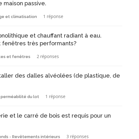
e maison passive.
1 réponse
ge et climatisation
olithique et chauffant radiant à eau.
 fenêtres très performants?
2 réponses
tes et fenêtres
taller des dalles alvéolées (de plastique, de
1 réponse
perméabilité du lot
ie et le carré de bois est requis pour un
3 réponses
onds - Revêtements intérieurs