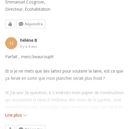
Emmanuel Cosgrove,
Directeur, Écohabitation
Répondre
hélène B
H
il y a 4 ans
Parfait , merci beaucoup!!!
Et si je ne mets que des lattes pour soutenir la laine, est ce que
ça ferait en sorte que mon plancher serait plus froid ?
Et j'ai une 2e question, à 2 endroits mon papier de construction
qui recouvrent la laine à l'intérieur des murs de la jupette, sont
partiellement noir, j'ai couper avec un exacto pour voir l'état et
il semble y avoir des excréments d'écureuils dans la laine ( j'en
Lire plus
ai déjà vu un se faufiler sous ma jupette), me conseillez vous
de toute arracher le papier construction de toute ma jupette