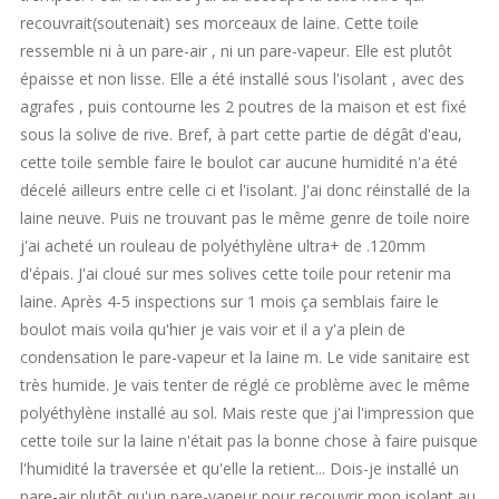
recouvrait(soutenait) ses morceaux de laine. Cette toile
ressemble ni à un pare-air , ni un pare-vapeur. Elle est plutôt
épaisse et non lisse. Elle a été installé sous l'isolant , avec des
agrafes , puis contourne les 2 poutres de la maison et est fixé
sous la solive de rive. Bref, à part cette partie de dégât d'eau,
cette toile semble faire le boulot car aucune humidité n'a été
décelé ailleurs entre celle ci et l'isolant. J'ai donc réinstallé de la
laine neuve. Puis ne trouvant pas le même genre de toile noire
j'ai acheté un rouleau de polyéthylène ultra+ de .120mm
d'épais. J'ai cloué sur mes solives cette toile pour retenir ma
laine. Après 4-5 inspections sur 1 mois ça semblais faire le
boulot mais voila qu'hier je vais voir et il a y'a plein de
condensation le pare-vapeur et la laine m. Le vide sanitaire est
très humide. Je vais tenter de réglé ce problème avec le même
polyéthylène installé au sol. Mais reste que j'ai l'impression que
cette toile sur la laine n'était pas la bonne chose à faire puisque
l'humidité la traversée et qu'elle la retient... Dois-je installé un
pare-air plutôt qu'un pare-vapeur pour recouvrir mon isolant au