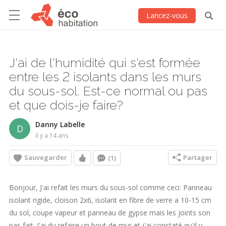
Lancez-vous
J'ai de l'humidité qui s'est formée
entre les 2 isolants dans les murs
du sous-sol. Est-ce normal ou pas
et que dois-je faire?
Danny Labelle
D
il y a 14 ans
Sauvegarder
Partager
(1)
Bonjour, J'ai refait les murs du sous-sol comme ceci: Panneau
isolant rigide, cloison 2x6, isolant en fibre de verre a 10-15 cm
du sol, coupe vapeur et panneau de gypse mais les joints son
pas fait. J'ai du refaire un bout de mur et j'ai constaté qu'il y