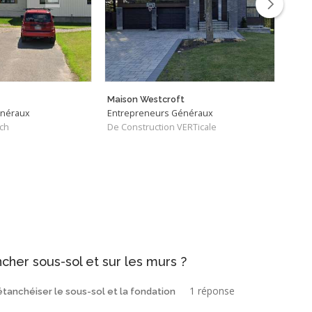
Maison Westcroft
Pred
énéraux
Entrepreneurs Généraux
Entr
ch
De Construction VERTicale
De A
her sous-sol et sur les murs ?
1 réponse
 étanchéiser le sous-sol et la fondation