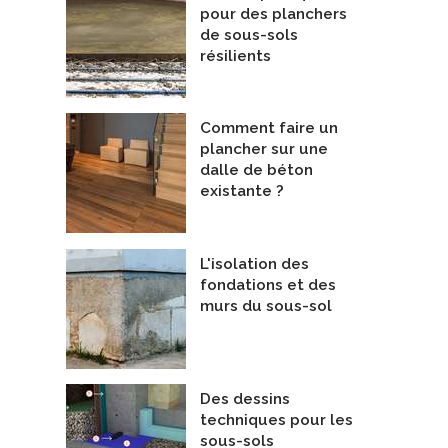
pour des planchers
de sous-sols
résilients
Comment faire un
ator Ridge
Exemple2
plancher sur une
epreneurs Généraux
dalle de béton
lign West Homes
De Atelier Hemlock inc.
existante ?
L'isolation des
fondations et des
murs du sous-sol
Des dessins
techniques pour les
sous-sols