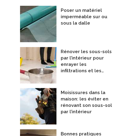
Poser un matériel
imperméable sur ou
sous la dalle
n Floor
ISO-PRO-3'' R12.5
otho Blaas Canada
Rénover les sous-sols
par l’intérieur pour
enrayer les
infiltrations et les…
Moisissures dans la
maison: les éviter en
rénovant son sous-sol
par l’intérieur
Bonnes pratiques