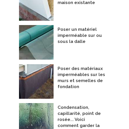
maison existante
Alpha Track Tests de radon AT100
örken Systems Inc.
pack de 2 (Canada)
Poser un matériel
De Accustar Canada
imperméable sur ou
sous la dalle
Poser des matériaux
imperméables sur les
murs et semelles de
fondation
Condensation,
capillarité, point de
rosée... Voici
comment garder la