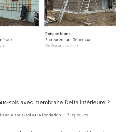
Poisson blanc
Proje
énéraux
Entrepreneurs Généraux
Ingén
ch
De Dsconstruction
De B
sous-sols avec membrane Delta intérieure ?
3 réponses
éiser le sous-sol et la fondation