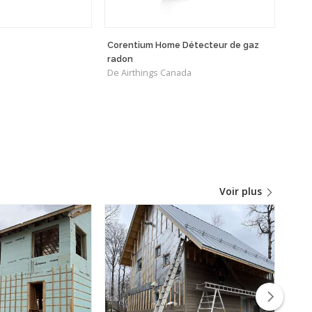
Corentium Home Détecteur de gaz
MS
De D
radon
De Airthings Canada
Voir plus