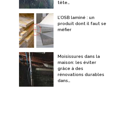
tête…
L’OSB laminé : un
produit dont il faut se
méfier
t Structure - Maison Île Bizard
Maison plain pied
ieurs en structure du bâtiment
Entrepreneurs Généraux
E3I Ingénieurs
De Landriault construction
Moisissures dans la
maison: les éviter
grâce à des
rénovations durables
dans…