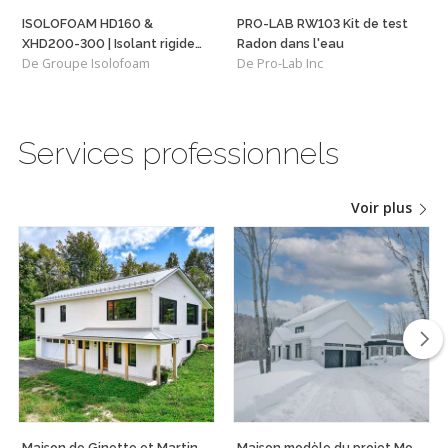
ISOLOFOAM HD160 &
PRO-LAB RW103 Kit de test
XHD200-300 | Isolant rigide
Radon dans l'eau
De Groupe Isolofoam
De Pro-Lab Inc
haute densité polyvalent
Services professionnels
Voir plus
Maison de Ginette et Martin
Maison modèle du projet Mont Loup-Garou à Sainte-Adèle