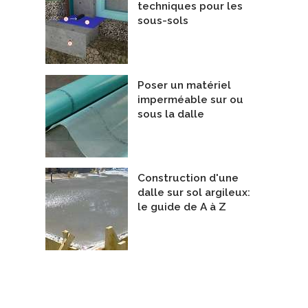
techniques pour les
sous-sols
Poser un matériel
imperméable sur ou
sous la dalle
Construction d'une
 7 Nord, Mont-Saint-Hilaire
Projet Rigolets
dalle sur sol argileux:
epreneurs Généraux
Entrepreneurs Généraux
le guide de A à Z
e Groupe BBC
De Métrise Construction