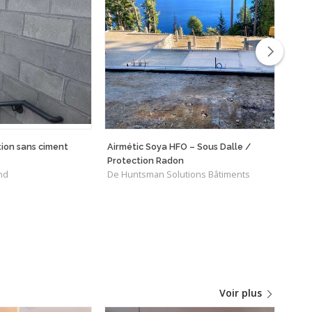
tion sans ciment
Airmétic Soya HFO – Sous Dalle /
Goli
De G
Protection Radon
nd
De Huntsman Solutions Bâtiments
Voir plus