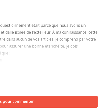
r questionnement était parce que nous avons un
et dalle isolée de l'extérieur. À ma connaissance, cette
être dans aucun de vos articles. Je comprend par votre
 pour assurer une bonne étanchéïté, je dois
 que :
le
yromousse découpé sous la lisse d’assise du mur en
us pour commenter