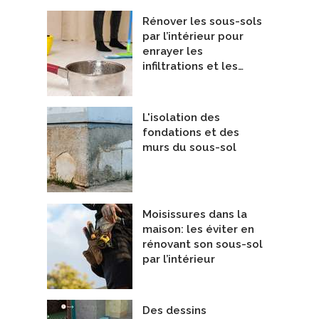
Rénover les sous-sols
par l’intérieur pour
enrayer les
infiltrations et les…
L'isolation des
fondations et des
murs du sous-sol
athTech pieux visses
Dalle GEO-Passive Slab
oliathTech
De Legalett Canada Inc.
Moisissures dans la
maison: les éviter en
rénovant son sous-sol
par l’intérieur
Des dessins