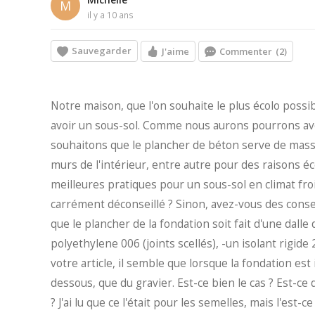
M
il y a 10 ans
Sauvegarder
J'aime
Commenter
(2)
Notre maison, que l'on souhaite le plus écolo possi
avoir un sous-sol. Comme nous aurons pourrons avoi
souhaitons que le plancher de béton serve de mass
murs de l'intérieur, entre autre pour des raisons é
meilleures pratiques pour un sous-sol en climat froid
carrément déconseillé ? Sinon, avez-vous des conseil
que le plancher de la fondation soit fait d'une dalle
polyethylene 006 (joints scellés), -un isolant rigid
votre article, il semble que lorsque la fondation est 
dessous, que du gravier. Est-ce bien le cas ? Est-ce
? J'ai lu que ce l'était pour les semelles, mais l'est-c