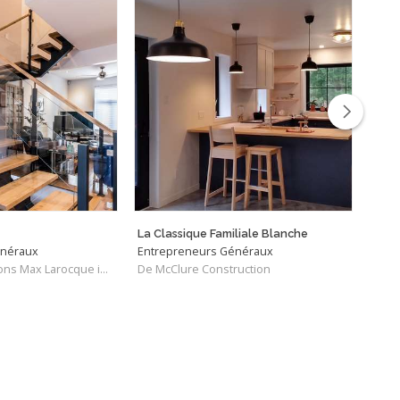
La Classique Familiale Blanche
Quai
énéraux
Entrepreneurs Généraux
Entr
De Les Constructions Max Larocque inc.
De McClure Construction
De L