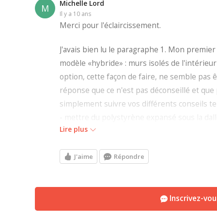
Michelle Lord
M
il y a 10 ans
Merci pour l'éclaircissement.
J'avais bien lu le paragraphe 1. Mon premie
modèle «hybride» : murs isolés de l'intérieur 
option, cette façon de faire, ne semble pas 
réponse que ce n'est pas déconseillé et que
simplement suivre vos différents conseils tel
- mettre du polystyrène expansé sous la dal
Lire plus
-sceller les joints avec un scellant acoustique
-insérer des boudins ou des morceaux de st
J'aime
Répondre
bois
-éviter toute connexion bois/béton.
-isoler les solives de rive.
Inscrivez-vo
-mettre en place des coupures capillaires.
etc.