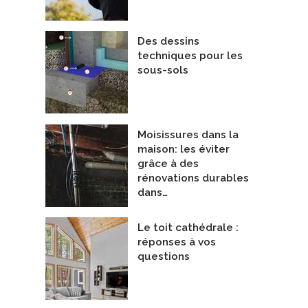
Des dessins
techniques pour les
sous-sols
Moisissures dans la
maison: les éviter
t La Sarre
Maison LEED
epreneurs Généraux
Entrepreneurs Généraux
grâce à des
 construction
De Concept Construction
rénovations durables
dans…
Le toit cathédrale :
réponses à vos
questions