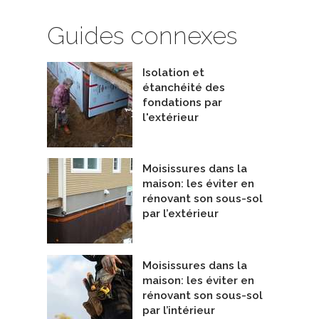
Guides connexes
Isolation et
étanchéité des
fondations par
l'extérieur
 de construction sans ciment
PRO-LAB RW103 Kit de test Radon
on-négatif
dans l'eau
atio Drummond
De Pro-Lab Inc
Moisissures dans la
maison: les éviter en
rénovant son sous-sol
par l’extérieur
Moisissures dans la
maison: les éviter en
rénovant son sous-sol
par l’intérieur