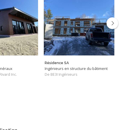
Résidence SA
Proje
énéraux
Ingénieurs en structure du bâtiment
Entr
ivard Inc.
De BE3I Ingénieurs
De i9