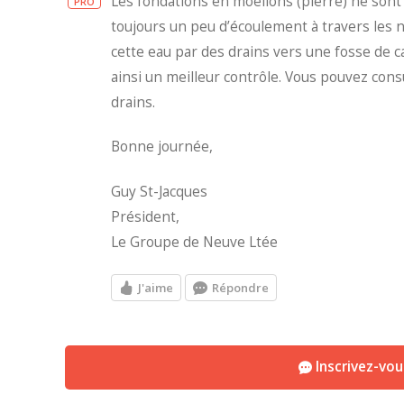
Les fondations en moellons (pierre) ne sont 
PRO
toujours un peu d’écoulement à travers les n
cette eau par des drains vers une fosse de c
ainsi un meilleur contrôle. Vous pouvez cons
drains.
Bonne journée,
Guy St-Jacques
Président,
Le Groupe de Neuve Ltée
J'aime
Répondre
Inscrivez-vo