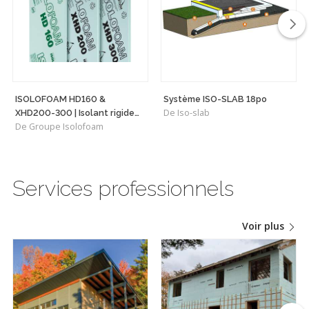
ISOLOFOAM HD160 &
Système ISO-SLAB 18po
De Iso-slab
XHD200-300 | Isolant rigide
De Groupe Isolofoam
haute densité polyvalent
Services professionnels
Voir plus