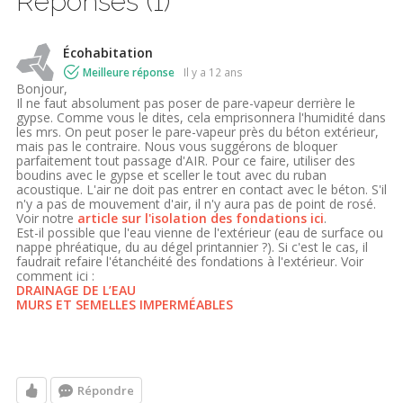
Réponses (1)
Écohabitation
Meilleure réponse
il y a 12 ans
Bonjour,
Il ne faut absolument pas poser de pare-vapeur derrière le
gypse. Comme vous le dites, cela emprisonnera l'humidité dans
les mrs. On peut poser le pare-vapeur près du béton extérieur,
mais pas le contraire. Nous vous suggérons de bloquer
parfaitement tout passage d'AIR. Pour ce faire, utiliser des
boudins avec le gypse et sceller le tout avec du ruban
acoustique. L'air ne doit pas entrer en contact avec le béton. S'il
n'y a pas de mouvement d'air, il n'y aura pas de point de rosé.
Voir notre
article sur l'isolation des fondations ici
.
Est-il possible que l'eau vienne de l'extérieur (eau de surface ou
nappe phréatique, du au dégel printannier ?). Si c'est le cas, il
faudrait refaire l'étanchéité des fondations à l'extérieur. Voir
comment ici :
DRAINAGE DE L’EAU
MURS ET SEMELLES IMPERMÉABLES
Répondre