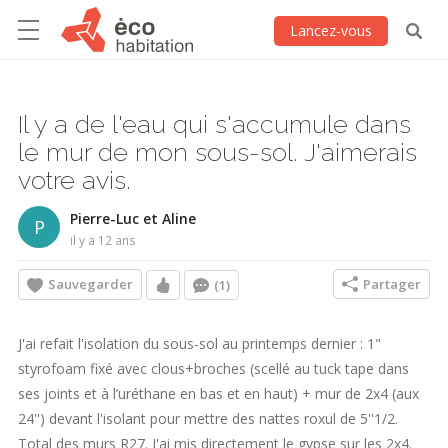
Lancez-vous
Il y a de l'eau qui s'accumule dans
le mur de mon sous-sol. J'aimerais
votre avis.
Pierre-Luc et Aline
P
il y a 12 ans
Sauvegarder
Partager
(1)
J'ai refait l'isolation du sous-sol au printemps dernier : 1"
styrofoam fixé avec clous+broches (scellé au tuck tape dans
ses joints et à l’uréthane en bas et en haut) + mur de 2x4 (aux
24'') devant l'isolant pour mettre des nattes roxul de 5''1/2.
Total des murs R27. J'ai mis directement le gypse sur les 2x4.