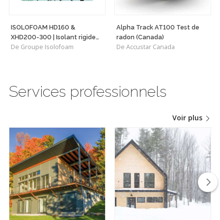
ISOLOFOAM HD160 &
Alpha Track AT100 Test de
XHD200-300 | Isolant rigide
radon (Canada)
De Groupe Isolofoam
De Accustar Canada
haute densité polyvalent
Services professionnels
Voir plus